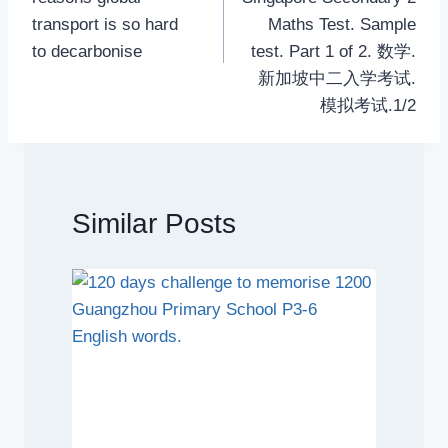
transport is so hard
Maths Test. Sample
to decarbonise
test. Part 1 of 2. 数学.
新加坡中二入学考试.
模拟考试.1/2
Similar Posts