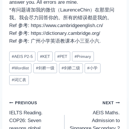
answer you. All errors are mine.
*有问题请加我的微信（LaurenceChin）在那里问
我。我会尽力回答你的。所有的错误都是我的。
Ref 参考: https://www.cambridgeenglish.cn/
Ref 参考: https://dictionary.cambridge.org/
Ref 参考: 广州小学英语教课本小三至小六.
Post
#
AEIS P2-5
#
KET
#
PET
#
Primary
Tags:
#
Wordlist
#
剑桥一级
#
剑桥二级
#
小学
#
词汇表
Post
PREVIOUS
NEXT
IELTS Reading.
AEIS Maths.
navigation
COP26: Seven
Admission to
reasons global
Singapore Secondary 2