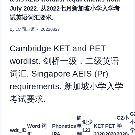
July 2022. 从2022七月新加坡小学入学考
试英语词汇要求.
By
LC 甄老师
20220827
Cambridge KET and PET
wordlist. 剑桥一级，二级英语
词汇. Singapore AEIS (Pr)
requirements. 新加坡小学入学
考试要求.
G
简
GZ小
剑少
小
Word 词
Phonetics
单
KET
PET
学
wdt_ID
123
学
汇
IPA
翻
2020
2020
2020-