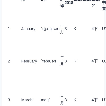
2018
书
译
21
章
一
1
January
ˈʤænjʊəri
3
K
4下
U
月
二
2
February
ˈfebrʊəri
3
K
4下
U
月
三
3
March
mɑːʧ
3
K
4下
U
月