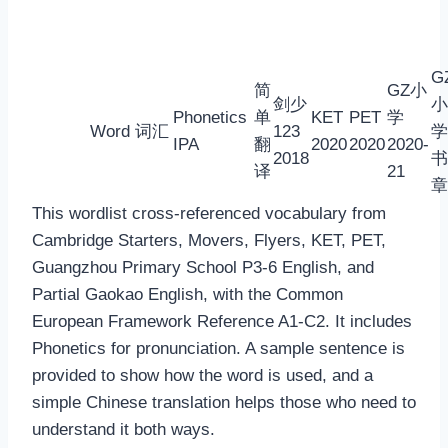
G
简
GZ小
剑少
小
Phonetics
单
KET
PET
学
Word 词汇
123
学
IPA
翻
2020
2020
2020-
2018
书
译
21
章
This wordlist cross-referenced vocabulary from
Cambridge Starters, Movers, Flyers, KET, PET,
Guangzhou Primary School P3-6 English, and
Partial Gaokao English, with the Common
European Framework Reference A1-C2. It includes
Phonetics for pronunciation. A sample sentence is
provided to show how the word is used, and a
simple Chinese translation helps those who need to
understand it both ways.