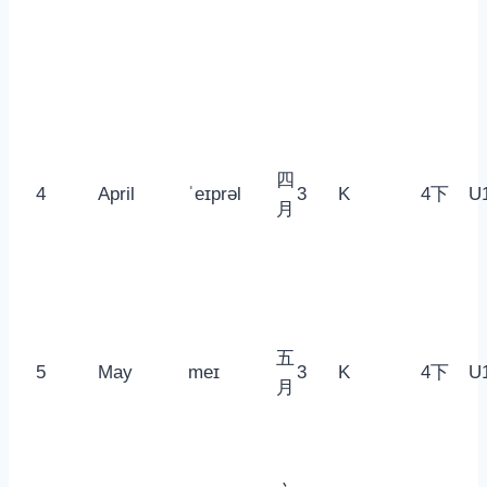
四
4
April
ˈeɪprəl
3
K
4下
U
月
五
5
May
meɪ
3
K
4下
U
月