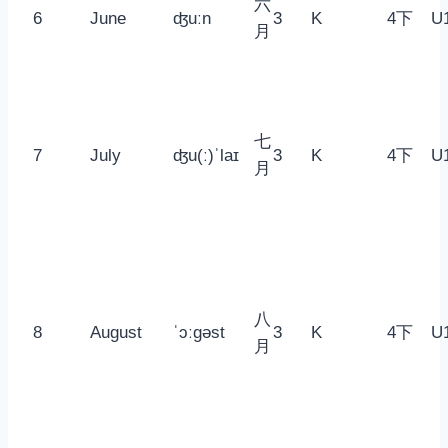
六
6
June
ʤuːn
3
K
4下
U
月
七
7
July
ʤu(ː)ˈlaɪ
3
K
4下
U
月
八
8
August
ˈɔːgəst
3
K
4下
U
月