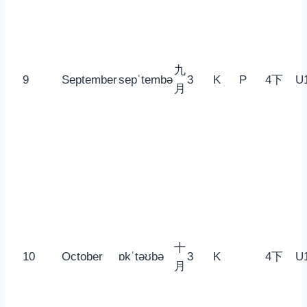
九
9
September
sepˈtembə
3
K
P
4下
U
月
十
10
October
ɒkˈtəʊbə
3
K
4下
U
月