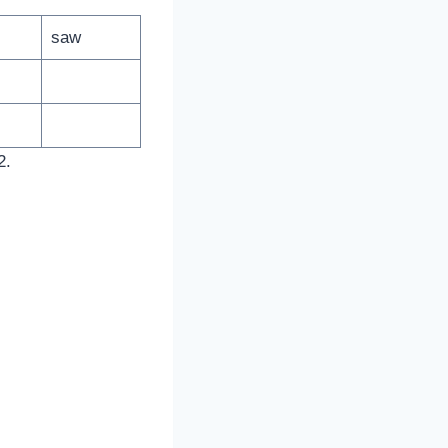
saw
2.