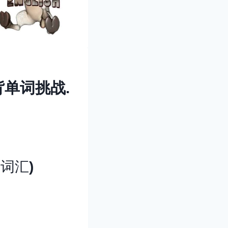
20天背单词挑战.
0词汇
)