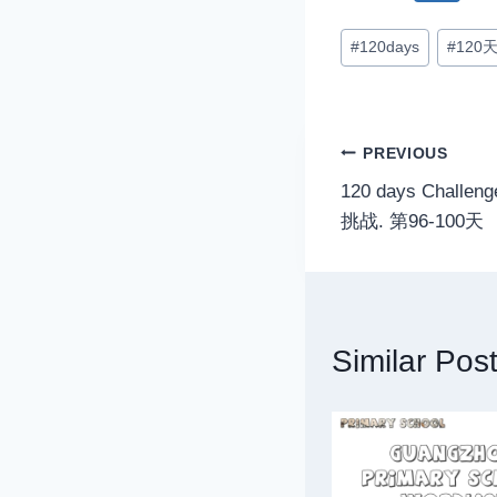
Post
#
120days
#
120
Tags:
Post
PREVIOUS
120 days Challe
navigation
挑战. 第96-100天
Similar Pos