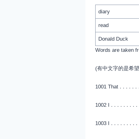
diary
read
Donald Duck
Words are taken f
(有中文字的是希
1001 That . . . . . .
1002 I . . . . . . . 
1003 I . . . . . . . .