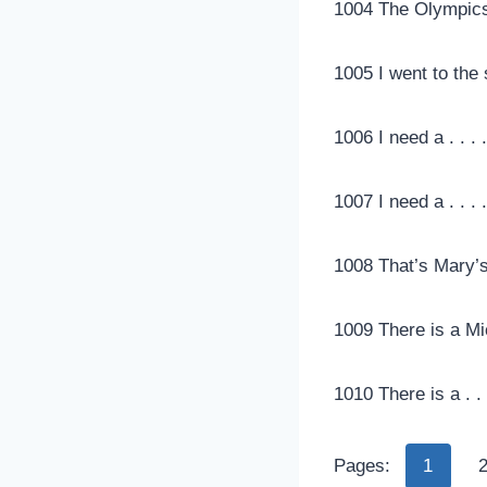
1004 The Olympics wi
1005 I went to the s
1006 I need a . . . . 
1007 I need a . . . .
1008 That’s Mary’s .
1009 There is a Mic
1010 There is a . . .
Pages:
1