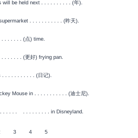
ll be held next . . . . . . . . . . (年).
upermarket . . . . . . . . . . . (昨天).
. . . . . . . (点) time.
 . . . . . . . (更好) frying pan.
 . . . . . . . . . . (日记).
key Mouse in . . . . . . . . . . . (迪士尼).
 . . . . . . . . . . . . . . in Disneyland.
2
3
4
5