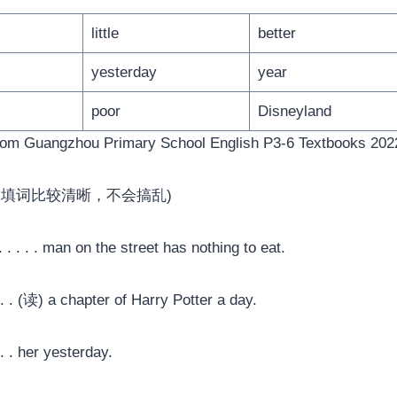
little
better
yesterday
year
poor
Disneyland
rom Guangzhou Primary School English P3-6 Textbooks 202
望填词比较清晰，不会搞乱)
 . . . . . man on the street has nothing to eat.
. . . . (读) a chapter of Harry Potter a day.
 . . . her yesterday.