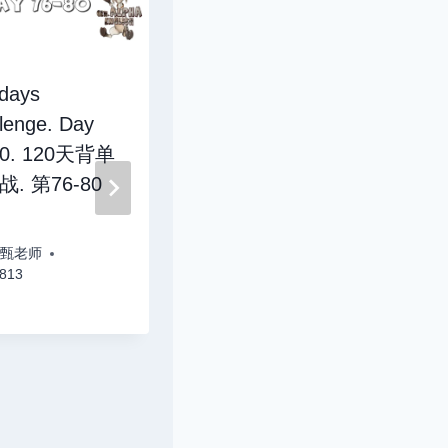
days
AEIS Maths.
lenge. Day
Admission to
80. 120天背单
Singapore
. 第76-80
Secondary 2
Maths Test.
Sample test. Part
 甄老师
1 of 2. 数学. 新加
813
坡中二入学考试.
模拟考试.1/2
By
LC 甄老师
20220829